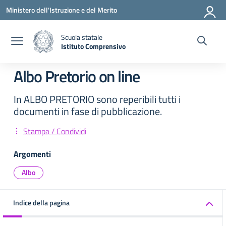
Vai ai contenuti
Vai al menu di navigazione
Vai al footer
Ministero dell'Istruzione e del Merito
Scuola statale
Istituto Comprensivo
— Visita la pagina iniziale della scuola
Albo Pretorio on line
In ALBO PRETORIO sono reperibili tutti i
documenti in fase di pubblicazione.
Stampa / Condividi
Argomenti
Albo
Indice della pagina