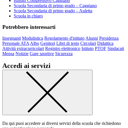
Istituto Comprensivo Caggiano
Scuola Secondaria di primo grado – Caggiano
Scuola Secondaria di primo grado – Auletta
Scuola in chiaro
Potrebbero interessarti
Insegnanti
Modulistica
Regolamento d'istituto
Alunni
Presidenza
Personale ATA
Albo
Genitori
Libri di testo
Circolari
Didattica
Attività extracurricolari
Registro elettronico
Istituto
PTOF
Sindacati
Mensa
Notizie
Gare sportive
Sicurezza
Accedi ai servizi
Da qui puoi accedere ai diversi servizi della scuola che richiedono